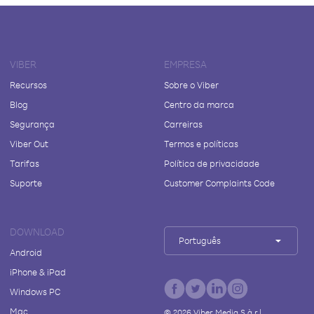
VIBER
EMPRESA
Recursos
Sobre o Viber
Blog
Centro da marca
Segurança
Carreiras
Viber Out
Termos e políticas
Tarifas
Política de privacidade
Suporte
Customer Complaints Code
DOWNLOAD
Português
Android
iPhone & iPad
Windows PC
Mac
©
2026
Viber Media S.à r.l.