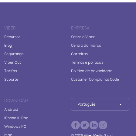
VIBER
EMPRESA
Recursos
Sobre o Viber
Blog
Centro da marca
Segurança
Carreiras
Viber Out
Termos e políticas
Tarifas
Política de privacidade
Suporte
Customer Complaints Code
DOWNLOAD
Português
Android
iPhone & iPad
Windows PC
Mac
©
2026
Viber Media S.à r.l.