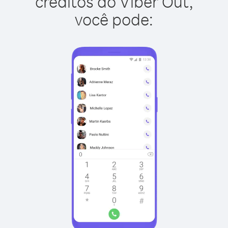
créditos do Viber Out,
você pode: