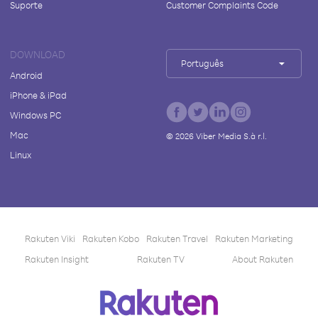
Suporte
Customer Complaints Code
DOWNLOAD
Português
Android
iPhone & iPad
Windows PC
Mac
©
2026
Viber Media S.à r.l.
Linux
Rakuten Viki
Rakuten Kobo
Rakuten Travel
Rakuten Marketing
Rakuten Insight
Rakuten TV
About Rakuten