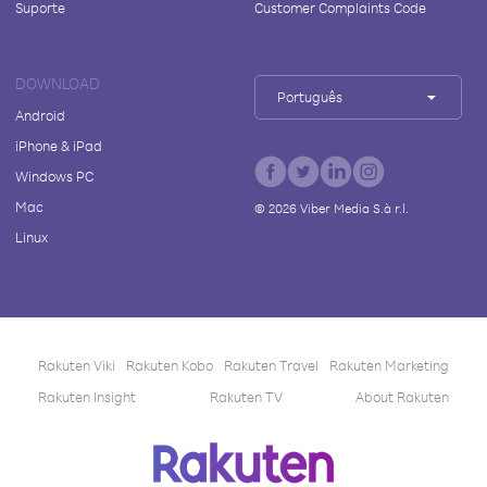
Suporte
Customer Complaints Code
DOWNLOAD
Português
Android
iPhone & iPad
Windows PC
Mac
©
2026
Viber Media S.à r.l.
Linux
Rakuten Viki
Rakuten Kobo
Rakuten Travel
Rakuten Marketing
Rakuten Insight
Rakuten TV
About Rakuten