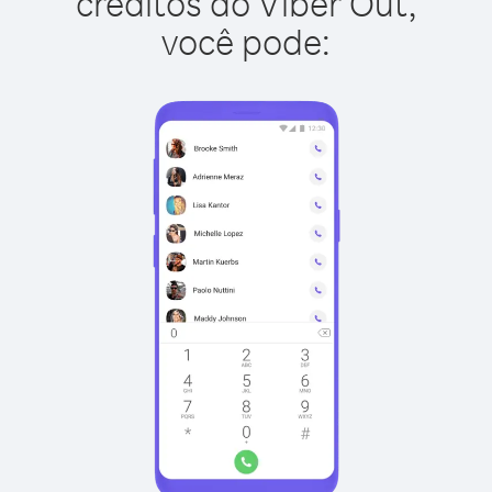
créditos do Viber Out,
você pode: