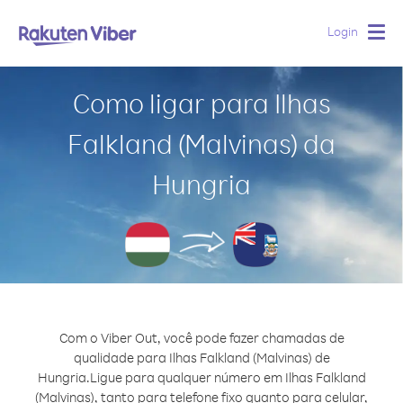
Login
Togg
navig
Como ligar para Ilhas
Falkland (Malvinas) da
Hungria
Com o Viber Out, você pode fazer chamadas de
qualidade para Ilhas Falkland (Malvinas) de
Hungria.
Ligue para qualquer número em Ilhas Falkland
(Malvinas), tanto para telefone fixo quanto para celular,