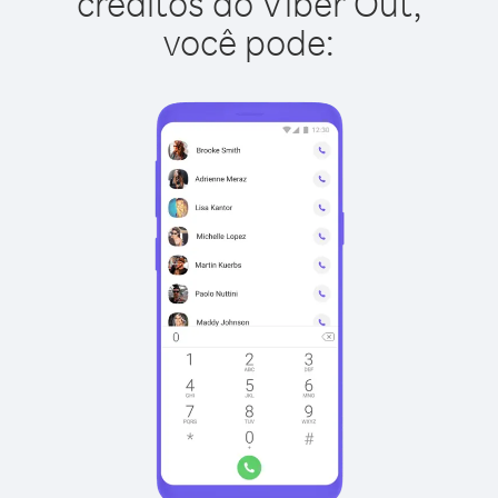
créditos do Viber Out,
você pode: