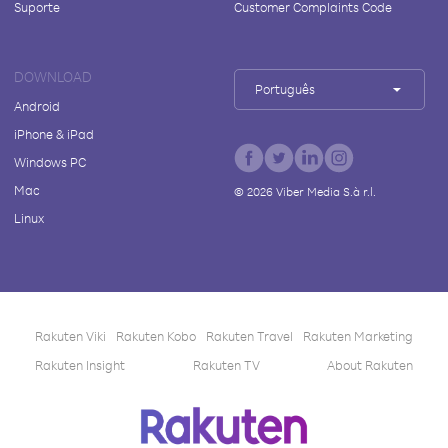
Suporte
Customer Complaints Code
DOWNLOAD
Português
Android
iPhone & iPad
Windows PC
Mac
©
2026
Viber Media S.à r.l.
Linux
Rakuten Viki
Rakuten Kobo
Rakuten Travel
Rakuten Marketing
Rakuten Insight
Rakuten TV
About Rakuten