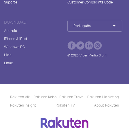
Suporte
Customer Complaints Code
DOWNLOAD
Português
Android
iPhone & iPad
Windows PC
Mac
©
2026
Viber Media S.à r.l.
Linux
Rakuten Viki
Rakuten Kobo
Rakuten Travel
Rakuten Marketing
Rakuten Insight
Rakuten TV
About Rakuten