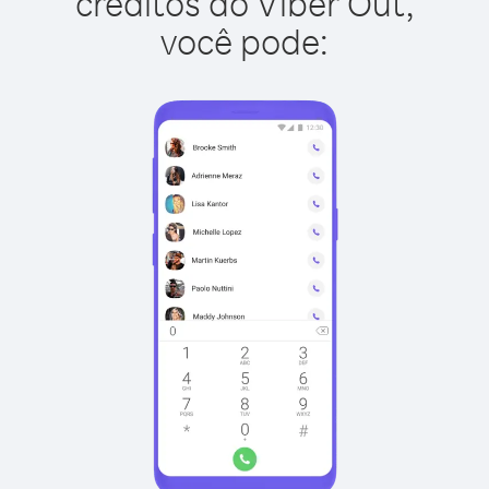
créditos do Viber Out,
você pode: