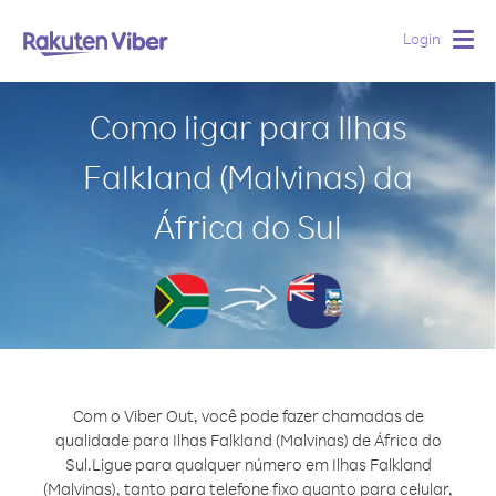
Login
Togg
navig
Como ligar para Ilhas
Falkland (Malvinas) da
África do Sul
Com o Viber Out, você pode fazer chamadas de
qualidade para Ilhas Falkland (Malvinas) de África do
Sul.
Ligue para qualquer número em Ilhas Falkland
(Malvinas), tanto para telefone fixo quanto para celular,