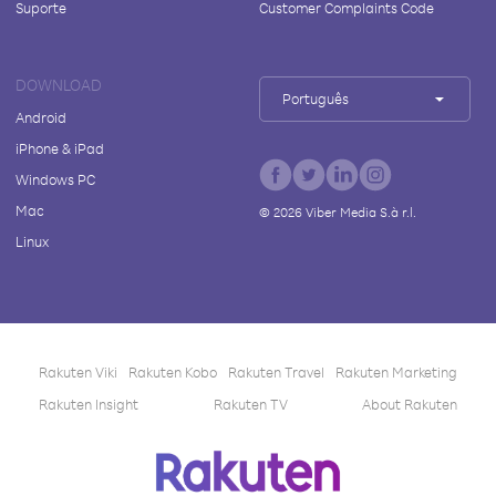
Suporte
Customer Complaints Code
DOWNLOAD
Português
Android
iPhone & iPad
Windows PC
Mac
©
2026
Viber Media S.à r.l.
Linux
Rakuten Viki
Rakuten Kobo
Rakuten Travel
Rakuten Marketing
Rakuten Insight
Rakuten TV
About Rakuten