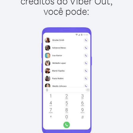
créditos do Viber Out,
você pode: