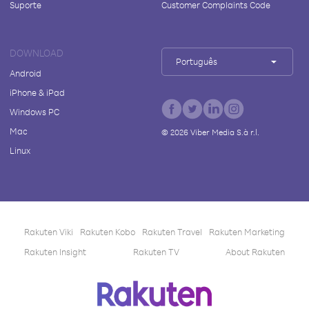
Suporte
Customer Complaints Code
DOWNLOAD
Português
Android
iPhone & iPad
Windows PC
Mac
©
2026
Viber Media S.à r.l.
Linux
Rakuten Viki
Rakuten Kobo
Rakuten Travel
Rakuten Marketing
Rakuten Insight
Rakuten TV
About Rakuten