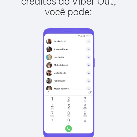
créditos do Viber Out,
você pode: