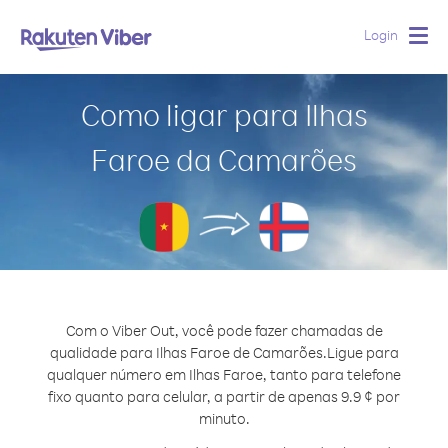
Login
Togg
navig
Como ligar para Ilhas
Faroe da Camarões
Com o Viber Out, você pode fazer chamadas de
qualidade para Ilhas Faroe de Camarões.
Ligue para
qualquer número em Ilhas Faroe, tanto para telefone
fixo quanto para celular, a partir de apenas 9.9 ¢ por
minuto.