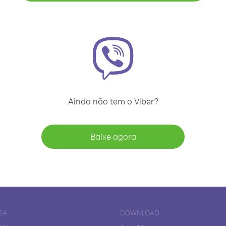
Ainda não tem o Viber?
Baixe agora
SA
DOWNLOAD