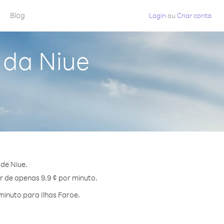
Blog
Login
ou
Criar conta
 da Niue
de Niue.
ir de apenas 9.9 ¢ por minuto.
inuto para Ilhas Faroe.