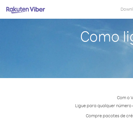
Down
Como li
Com o V
Ligue para qualquer número em
Compre pacotes de créd