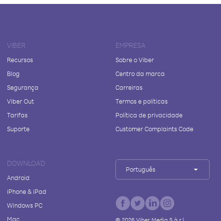
VIBER
EMPRESA
Recursos
Sobre o Viber
Blog
Centro da marca
Segurança
Carreiras
Viber Out
Termos e políticas
Tarifas
Política de privacidade
Suporte
Customer Complaints Code
DOWNLOAD
Português
Android
iPhone & iPad
Windows PC
Mac
©
2026
Viber Media S.à r.l.