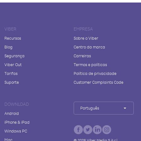
VIBER
EMPRESA
Recursos
Sobre o Viber
Blog
Centro da marca
Segurança
Carreiras
Viber Out
Termos e políticas
Tarifas
Política de privacidade
Suporte
Customer Complaints Code
DOWNLOAD
Português
Android
iPhone & iPad
Windows PC
Mac
©
2026
Viber Media S.à r.l.