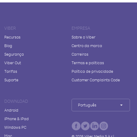
VIBER
EMPRESA
Recursos
Sobre o Viber
Blog
Centro da marca
Segurança
Carreiras
Viber Out
Termos e políticas
Tarifas
Política de privacidade
Suporte
Customer Complaints Code
DOWNLOAD
Português
Android
iPhone & iPad
Windows PC
Mac
©
2026
Viber Media S.à r.l.