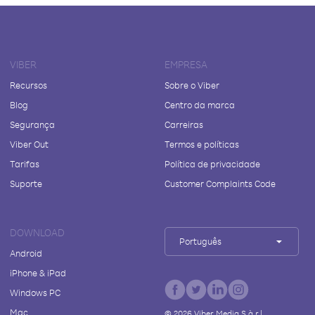
VIBER
EMPRESA
Recursos
Sobre o Viber
Blog
Centro da marca
Segurança
Carreiras
Viber Out
Termos e políticas
Tarifas
Política de privacidade
Suporte
Customer Complaints Code
DOWNLOAD
Português
Android
iPhone & iPad
Windows PC
Mac
©
2026
Viber Media S.à r.l.