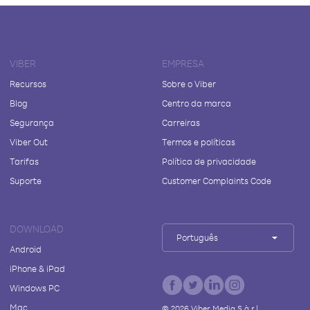
VIBER
EMPRESA
Recursos
Sobre o Viber
Blog
Centro da marca
Segurança
Carreiras
Viber Out
Termos e políticas
Tarifas
Política de privacidade
Suporte
Customer Complaints Code
DOWNLOAD
Português
Android
iPhone & iPad
Windows PC
Mac
©
2026
Viber Media S.à r.l.