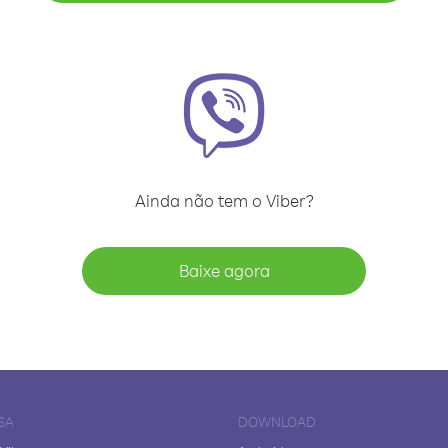
Ainda não tem o Viber?
Baixe agora
SA
DOWNLOAD