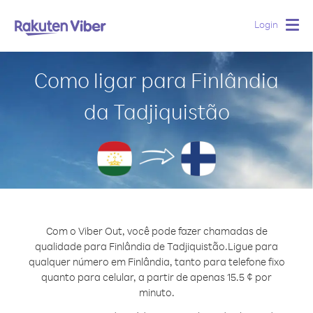
Login
Togg
navig
Como ligar para Finlândia
da Tadjiquistão
Com o Viber Out, você pode fazer chamadas de
qualidade para Finlândia de Tadjiquistão.
Ligue para
qualquer número em Finlândia, tanto para telefone fixo
quanto para celular, a partir de apenas 15.5 ¢ por
minuto.