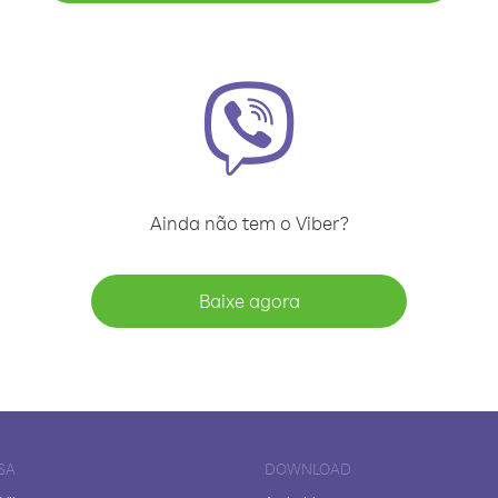
Ainda não tem o Viber?
Baixe agora
SA
DOWNLOAD