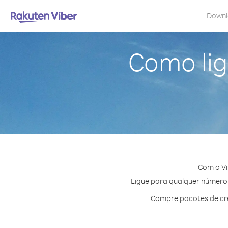
Down
Como lig
Com o Vi
Ligue para qualquer número e
Compre pacotes de cré