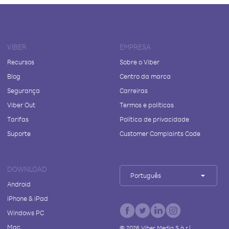
VIBER
EMPRESA
Recursos
Sobre o Viber
Blog
Centro da marca
Segurança
Carreiras
Viber Out
Termos e políticas
Tarifas
Política de privacidade
Suporte
Customer Complaints Code
DOWNLOAD
Português
Android
iPhone & iPad
Windows PC
Mac
©
2026
Viber Media S.à r.l.