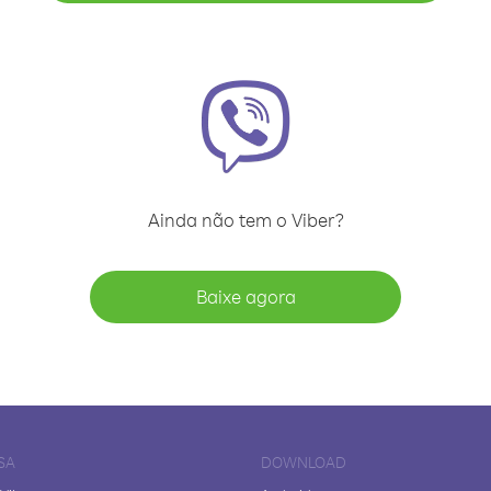
Ainda não tem o Viber?
Baixe agora
SA
DOWNLOAD