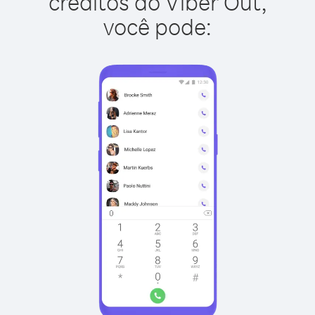
créditos do Viber Out,
você pode: