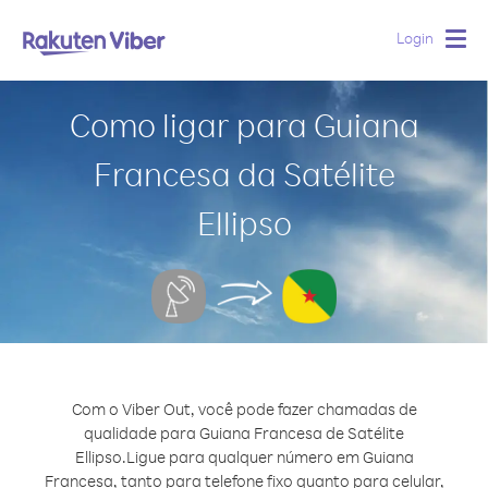
Login
Togg
navig
Como ligar para Guiana
Francesa da Satélite
Ellipso
Com o Viber Out, você pode fazer chamadas de
qualidade para Guiana Francesa de Satélite
Ellipso.
Ligue para qualquer número em Guiana
Francesa, tanto para telefone fixo quanto para celular,