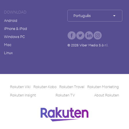
DOWNLOAD
Português
Android
iPhone & iPad
Windows PC
Mac
©
2026
Viber Media S.à r.l.
Linux
Rakuten Viki
Rakuten Kobo
Rakuten Travel
Rakuten Marketing
Rakuten Insight
Rakuten TV
About Rakuten