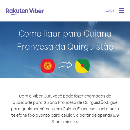
Login
Togg
navig
Como ligar para Guiana
Francesa da Quirguistão
Com o Viber Out, você pode fazer chamadas de
qualidade para Guiana Francesa de Quirguistão.
Ligue
para qualquer número em Guiana Francesa, tanto para
telefone fixo quanto para celular, a partir de apenas 9.9
¢ por minuto.