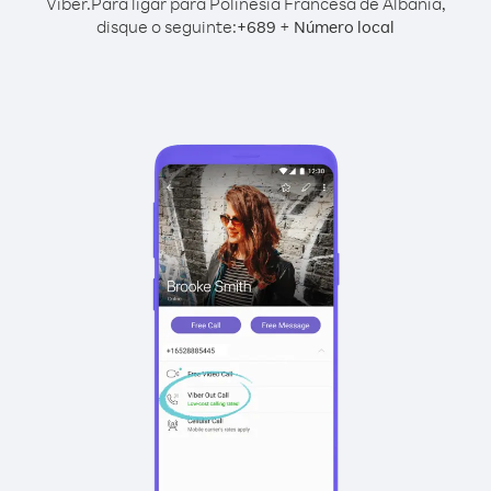
Viber.
Para ligar para Polinésia Francesa de Albânia,
disque o seguinte:
+
+
689
Número local