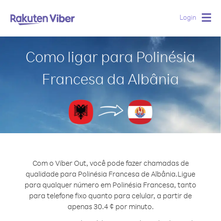
Login
Togg
navig
Como ligar para Polinésia
Francesa da Albânia
Com o Viber Out, você pode fazer chamadas de
qualidade para Polinésia Francesa de Albânia.
Ligue
para qualquer número em Polinésia Francesa, tanto
para telefone fixo quanto para celular, a partir de
apenas 30.4 ¢ por minuto.