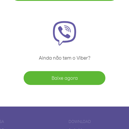
Ainda não tem o Viber?
Baixe agora
SA
DOWNLOAD