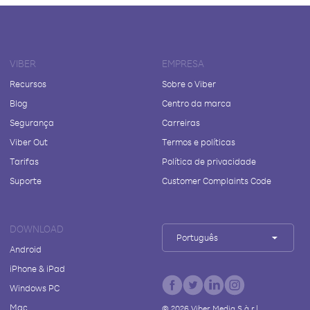
VIBER
EMPRESA
Recursos
Sobre o Viber
Blog
Centro da marca
Segurança
Carreiras
Viber Out
Termos e políticas
Tarifas
Política de privacidade
Suporte
Customer Complaints Code
DOWNLOAD
Português
Android
iPhone & iPad
Windows PC
Mac
©
2026
Viber Media S.à r.l.