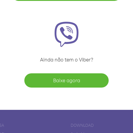
Ainda não tem o Viber?
Baixe agora
SA
DOWNLOAD