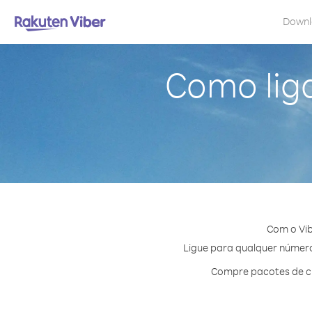
Down
Como lig
Com o Vib
Ligue para qualquer número 
Compre pacotes de cr