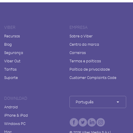
VIBER
EMPRESA
Recursos
Sobre o Viber
Blog
Centro da marca
Segurança
Carreiras
Viber Out
Termos e políticas
Tarifas
Política de privacidade
Suporte
Customer Complaints Code
DOWNLOAD
Português
Android
iPhone & iPad
Windows PC
Mac
©
2026
Viber Media S.à r.l.