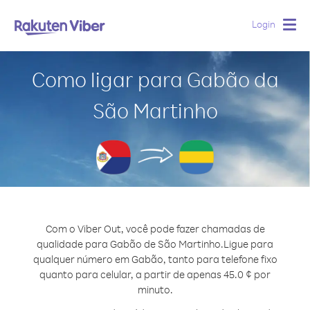
Login
Togg
navig
Como ligar para Gabão da
São Martinho
Com o Viber Out, você pode fazer chamadas de
qualidade para Gabão de São Martinho.
Ligue para
qualquer número em Gabão, tanto para telefone fixo
quanto para celular, a partir de apenas 45.0 ¢ por
minuto.