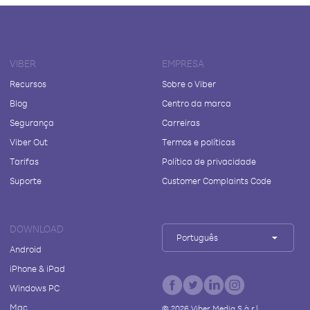
VIBER
EMPRESA
Recursos
Sobre o Viber
Blog
Centro da marca
Segurança
Carreiras
Viber Out
Termos e políticas
Tarifas
Política de privacidade
Suporte
Customer Complaints Code
DOWNLOAD
Português
Android
iPhone & iPad
Windows PC
Mac
©
2026
Viber Media S.à r.l.