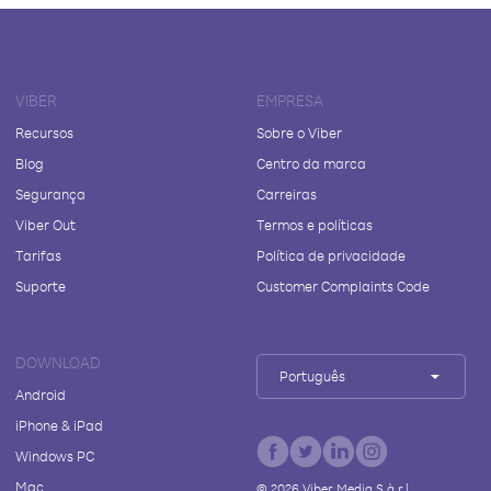
VIBER
EMPRESA
Recursos
Sobre o Viber
Blog
Centro da marca
Segurança
Carreiras
Viber Out
Termos e políticas
Tarifas
Política de privacidade
Suporte
Customer Complaints Code
DOWNLOAD
Português
Android
iPhone & iPad
Windows PC
Mac
©
2026
Viber Media S.à r.l.