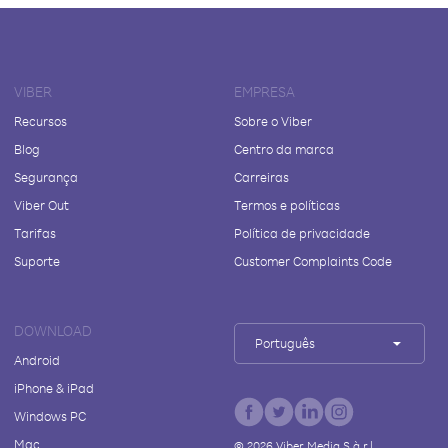
VIBER
EMPRESA
Recursos
Sobre o Viber
Blog
Centro da marca
Segurança
Carreiras
Viber Out
Termos e políticas
Tarifas
Política de privacidade
Suporte
Customer Complaints Code
DOWNLOAD
Português
Android
iPhone & iPad
Windows PC
Mac
©
2026
Viber Media S.à r.l.