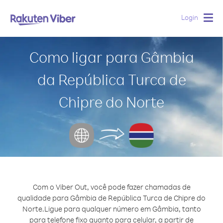
Login
Togg
navig
Como ligar para Gâmbia
da República Turca de
Chipre do Norte
Com o Viber Out, você pode fazer chamadas de
qualidade para Gâmbia de República Turca de Chipre do
Norte.
Ligue para qualquer número em Gâmbia, tanto
para telefone fixo quanto para celular, a partir de