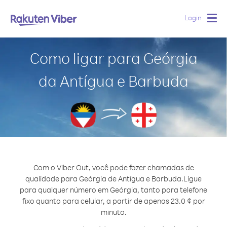
Login
Togg
navig
Como ligar para Geórgia
da Antígua e Barbuda
Com o Viber Out, você pode fazer chamadas de
qualidade para Geórgia de Antígua e Barbuda.
Ligue
para qualquer número em Geórgia, tanto para telefone
fixo quanto para celular, a partir de apenas 23.0 ¢ por
minuto.