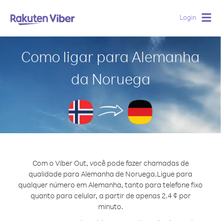
Login
Togg
navig
Como ligar para Alemanha
da Noruega
Com o Viber Out, você pode fazer chamadas de
qualidade para Alemanha de Noruega.
Ligue para
qualquer número em Alemanha, tanto para telefone fixo
quanto para celular, a partir de apenas 2.4 ¢ por
minuto.