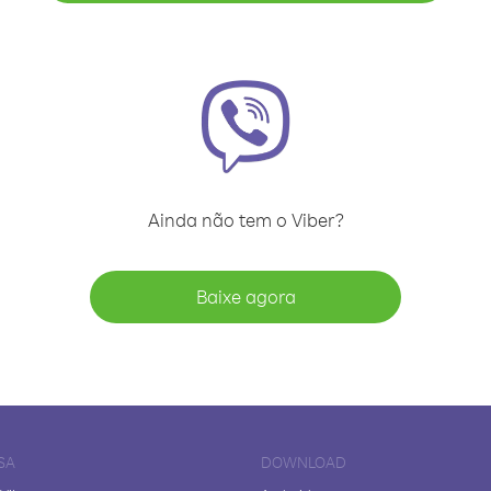
Ainda não tem o Viber?
Baixe agora
SA
DOWNLOAD