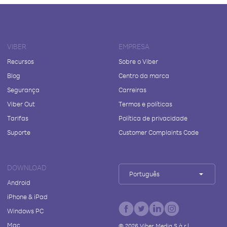
VIBER
EMPRESA
Recursos
Sobre o Viber
Blog
Centro da marca
Segurança
Carreiras
Viber Out
Termos e políticas
Tarifas
Política de privacidade
Suporte
Customer Complaints Code
DOWNLOAD
Português
Android
iPhone & iPad
Windows PC
Mac
©
2026
Viber Media S.à r.l.