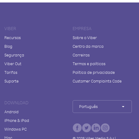
VIBER
EMPRESA
Recursos
Sobre o Viber
Blog
Centro da marca
Segurança
Carreiras
Viber Out
Termos e políticas
Tarifas
Política de privacidade
Suporte
Customer Complaints Code
DOWNLOAD
Português
Android
iPhone & iPad
Windows PC
Mac
©
2026
Viber Media S.à r.l.