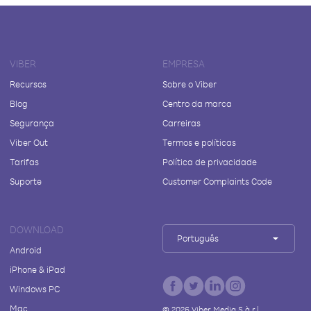
VIBER
EMPRESA
Recursos
Sobre o Viber
Blog
Centro da marca
Segurança
Carreiras
Viber Out
Termos e políticas
Tarifas
Política de privacidade
Suporte
Customer Complaints Code
DOWNLOAD
Português
Android
iPhone & iPad
Windows PC
Mac
©
2026
Viber Media S.à r.l.