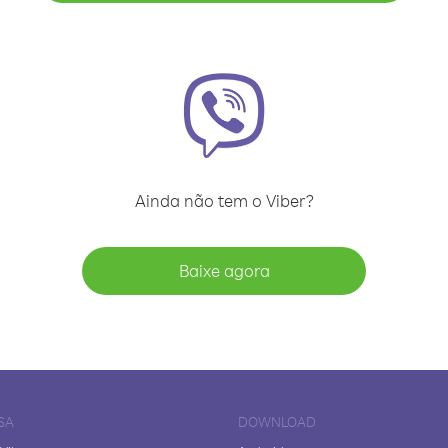
Ainda não tem o Viber?
Baixe agora
SA
DOWNLOAD