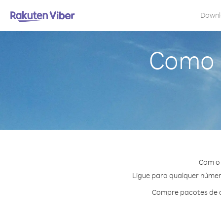
Down
Como l
Com o 
Ligue para qualquer número
Compre pacotes de c