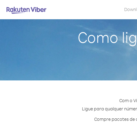
Down
Como lig
Com o Vi
Ligue para qualquer número
Compre pacotes de c