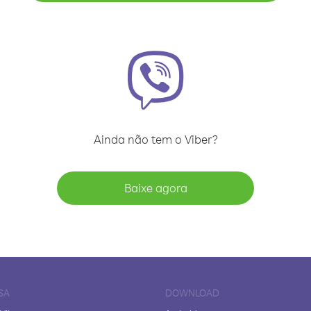
Ainda não tem o Viber?
Baixe agora
SA
DOWNLOAD