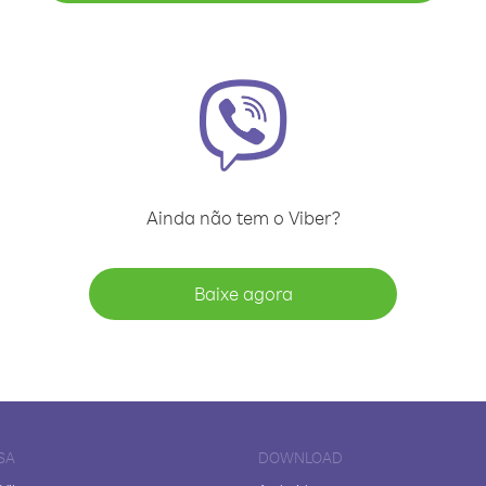
Ainda não tem o Viber?
Baixe agora
SA
DOWNLOAD