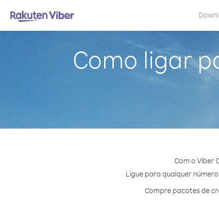
Down
Como ligar pa
Com o Viber O
Ligue para qualquer número e
Compre pacotes de cré