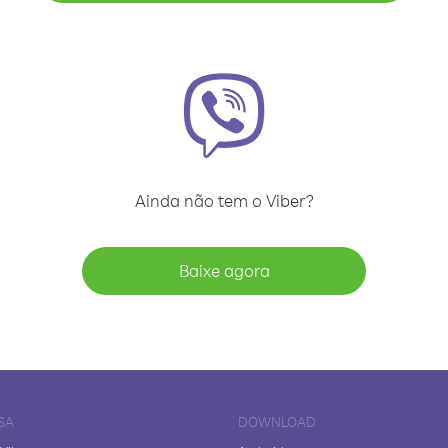
Ainda não tem o Viber?
Baixe agora
SA
DOWNLOAD