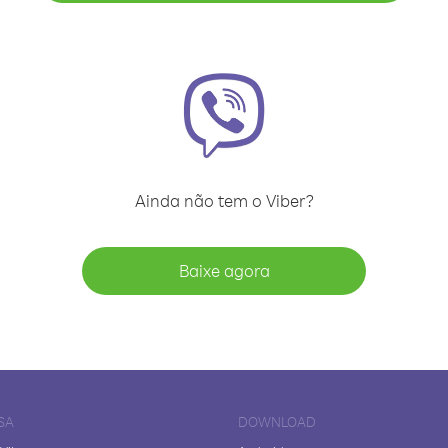
Ainda não tem o Viber?
Baixe agora
SA
DOWNLOAD