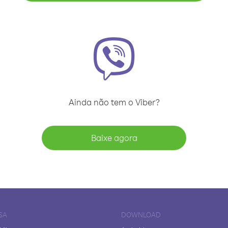
Ainda não tem o Viber?
Baixe agora
SA
DOWNLOAD