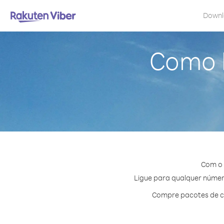
Down
Como l
Com o 
Ligue para qualquer número
Compre pacotes de cr