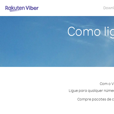
Down
Como li
Com o V
Ligue para qualquer número
Compre pacotes de cr