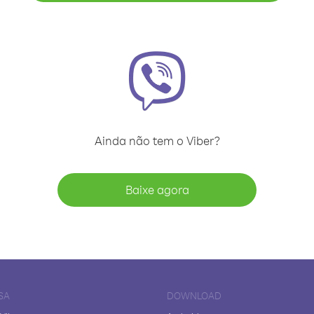
Ainda não tem o Viber?
Baixe agora
SA
DOWNLOAD