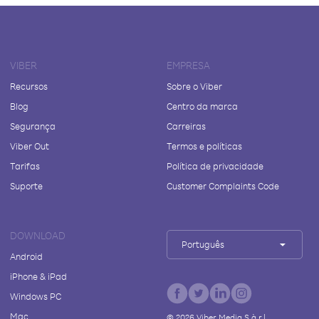
VIBER
EMPRESA
Recursos
Sobre o Viber
Blog
Centro da marca
Segurança
Carreiras
Viber Out
Termos e políticas
Tarifas
Política de privacidade
Suporte
Customer Complaints Code
DOWNLOAD
Português
Android
iPhone & iPad
Windows PC
Mac
©
2026
Viber Media S.à r.l.