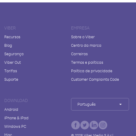
VIBER
EMPRESA
Recursos
Sobre o Viber
Blog
Centro da marca
Segurança
Carreiras
Viber Out
Termos e políticas
Tarifas
Política de privacidade
Suporte
Customer Complaints Code
DOWNLOAD
Português
Android
iPhone & iPad
Windows PC
Mac
©
2026
Viber Media S.à r.l.