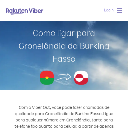
Login
Togg
navig
Como ligar para
Gronelândia da Burkina
Fasso
Com o Viber Out, você pode fazer chamadas de
qualidade para Gronelândia de Burkina Fasso.
Ligue
para qualquer número em Gronelândia, tanto para
telefone fixo quanto para celular, a partir de apenas