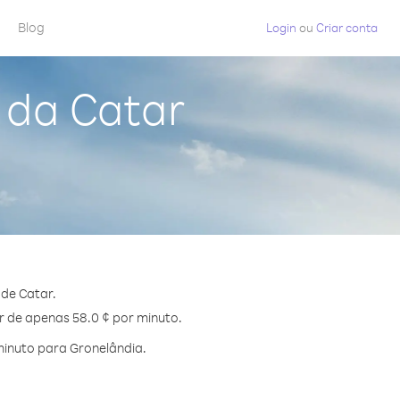
Blog
Login
ou
Criar conta
 da Catar
de Catar.
ir de apenas 58.0 ¢ por minuto.
inuto para Gronelândia.