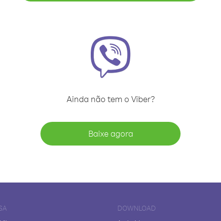
Ainda não tem o Viber?
Baixe agora
SA
DOWNLOAD