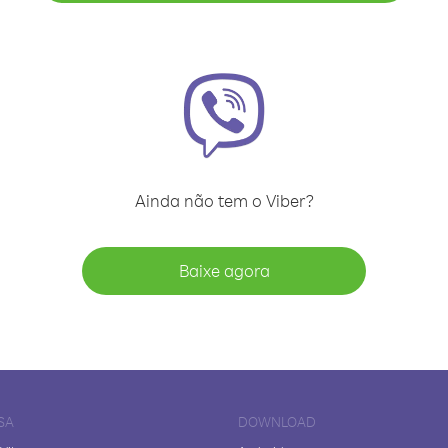
Ainda não tem o Viber?
Baixe agora
SA
DOWNLOAD